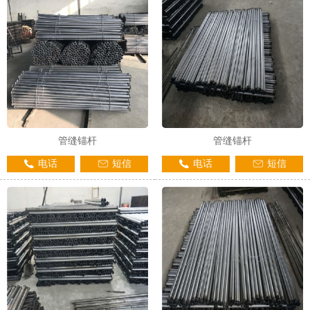
1
2
3
管缝锚杆
管缝锚杆
电话
短信
电话
短信