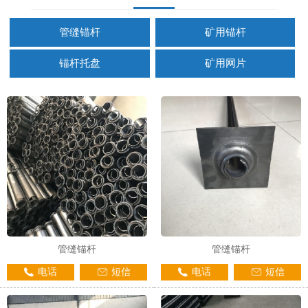
管缝锚杆
矿用锚杆
锚杆托盘
矿用网片
管缝锚杆
管缝锚杆
电话
短信
电话
短信