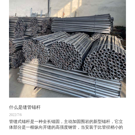
什么是缝管锚杆
2022/7/6
管缝式锚杆是一种全长锚固，主动加固围岩的新型锚杆，它立
体部分是一根纵向开缝的高强度钢管，当安装于比管径稍小的
钻孔时，可立即在全长范围内对孔壁施加径向压力和阻止围岩